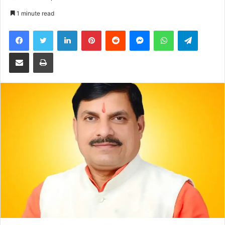
an
1 minute read
email
Facebook
Twitter
LinkedIn
Pinterest
Reddit
Messenger
WhatsApp
Telegra
Share via Email
Print