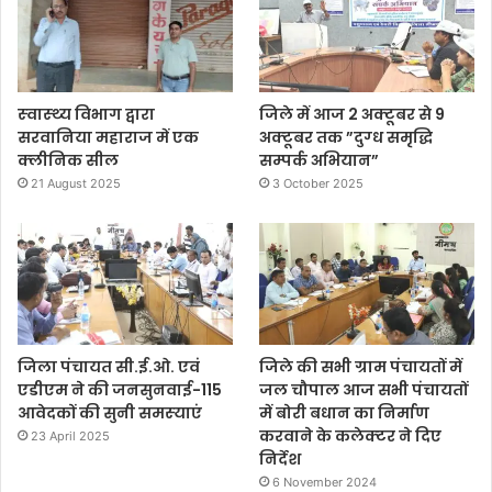
स्‍वास्‍थ्‍य विभाग द्वारा
जिले में आज 2 अक्टूबर से 9
सरवानिया महाराज में एक
अक्‍टूबर तक ”दुग्‍ध समृद्धि
क्‍लीनिक सील
सम्‍पर्क अभियान”
21 August 2025
3 October 2025
जिला पंचायत सी.ई.ओ. एवं
जिले की सभी ग्राम पंचायतों में
एडीएम ने की जनसुनवाई-115
जल चौपाल आज सभी पंचायतों
आवेदकों की सुनी समस्‍याएं
में बोरी बधान का निर्माण
करवाने के कलेक्‍टर ने दिए
23 April 2025
निर्देश
6 November 2024