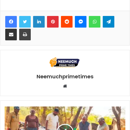
Facebook
Twitter
LinkedIn
Pinterest
Reddit
Messenger
WhatsApp
Telegra
Share via Email
Print
Neemuchprimetimes
Website