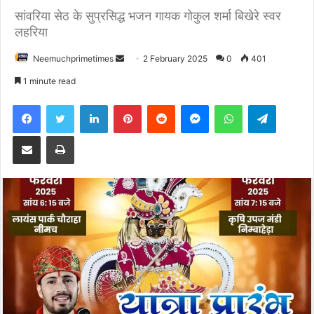
सांवरिया सेठ के सुप्रसिद्ध भजन गायक गोकुल शर्मा बिखेरे स्वर
लहरिया
Send
Neemuchprimetimes
2 February 2025
0
401
an
1 minute read
email
Facebook
Twitter
LinkedIn
Pinterest
Reddit
Messenger
WhatsApp
Telegra
Share via Email
Print