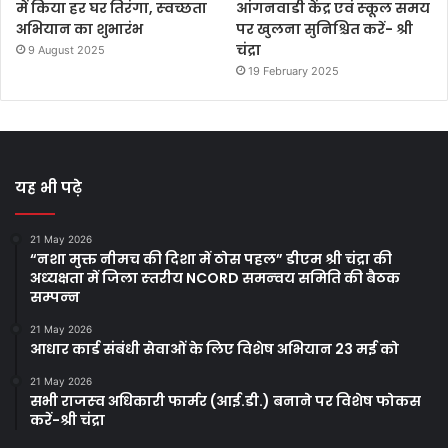
में किया हर घर तिरंगा, स्‍वच्‍छता
आंगनवाडी केंद्र एवं स्‍कूल समय
अभियान का शुभारंभ
पर खुलना सुनिश्चित करें- श्री
चंद्रा
9 August 2025
19 February 2025
यह भी पढ़े
21 May 2026
“नशा मुक्त नीमच की दिशा में ठोस पहल” डीएम श्री चंद्रा की
अध्‍यक्षता में जिला स्‍तरीय NCORD समन्‍वय समिति की बैठक
सम्‍पन्‍न
21 May 2026
आधार कार्ड संबंधी सेवाओं के लिए विशेष अभियान 23 मई को
21 May 2026
सभी राजस्‍व अधिकारी फार्मर (आई.डी.) बनाने पर विशेष फोकस
करें-श्री चंद्रा