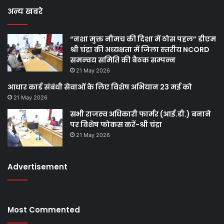
अन्य खबरे
“नशा मुक्त नीमच की दिशा में ठोस पहल” डीएम
श्री चंद्रा की अध्‍यक्षता में जिला स्‍तरीय NCORD
समन्‍वय समिति की बैठक सम्‍पन्‍न
21 May 2026
आधार कार्ड संबंधी सेवाओं के लिए विशेष अभियान 23 मई को
21 May 2026
सभी राजस्‍व अधिकारी फार्मर (आई.डी.) बनाने
पर विशेष फोकस करें-श्री चंद्रा
21 May 2026
Advertisement
Most Commented