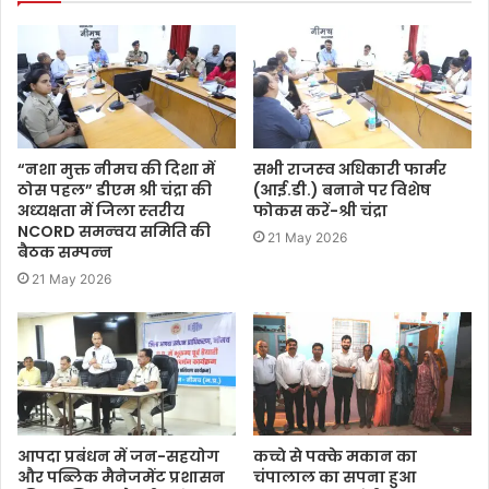
“नशा मुक्त नीमच की दिशा में
सभी राजस्‍व अधिकारी फार्मर
ठोस पहल” डीएम श्री चंद्रा की
(आई.डी.) बनाने पर विशेष
अध्‍यक्षता में जिला स्‍तरीय
फोकस करें-श्री चंद्रा
NCORD समन्‍वय समिति की
21 May 2026
बैठक सम्‍पन्‍न
21 May 2026
आपदा प्रबंधन में जन-सहयोग
कच्चे से पक्के मकान का
और पब्लिक मैनेजमेंट प्रशासन
चंपालाल का सपना हुआ