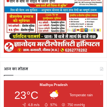
आज का मोसम
Madhya Pradesh
23°C
Temperate rain
4.8 m/s
97%
750
mmHg