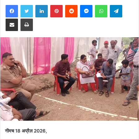
Facebook
Twitter
LinkedIn
Pinterest
Reddit
Messenger
WhatsApp
Telegra
Share via Email
Print
नीमच 18 अप्रैल 2026,