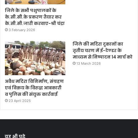
जिले के सभी पशुपालकों के
के.सी.सी.के प्रकरण तैयार कर
के.सी.सी.जारी करवाए-श्री चंद्रा
3 February 2026
जिले की मदिरा दुकानों का
तृतीय चरण में ई-टेण्‍डर के
माध्‍यम से निष्‍पादन 14 मार्च को
13 March 2026
अवैध मदिरा विनिर्माण, संग्रहण
एवं विक्रय के विरुद्ध आबकारी
व पुलिस की संयुक्त कार्रवाई
23 April 2025
यह भी पढ़े