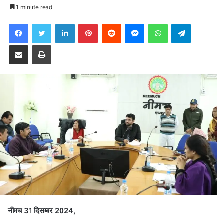
an
1 minute read
email
Facebook
Twitter
LinkedIn
Pinterest
Reddit
Messenger
WhatsApp
Telegra
Share via Email
Print
नीमच 31 दिसम्‍बर 2024,