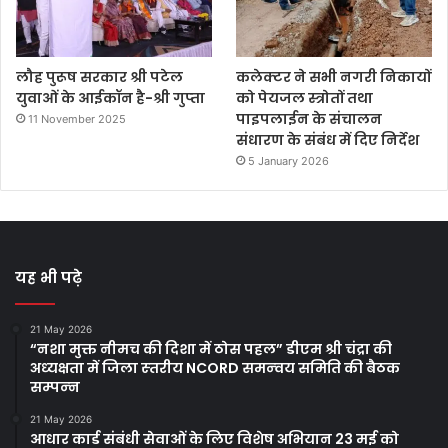
लौह पुरूष सरकार श्री पटेल
कलेक्टर ने सभी नगरी निकायों
युवाओं के आईकॉन है-श्री गुप्‍ता
को पेयजल स्त्रोतों तथा
पाइपलाईन के संचालन
11 November 2025
संधारण के संबंध में दिए निर्देश
5 January 2026
यह भी पढ़े
21 May 2026
“नशा मुक्त नीमच की दिशा में ठोस पहल” डीएम श्री चंद्रा की
अध्‍यक्षता में जिला स्‍तरीय NCORD समन्‍वय समिति की बैठक
सम्‍पन्‍न
21 May 2026
आधार कार्ड संबंधी सेवाओं के लिए विशेष अभियान 23 मई को